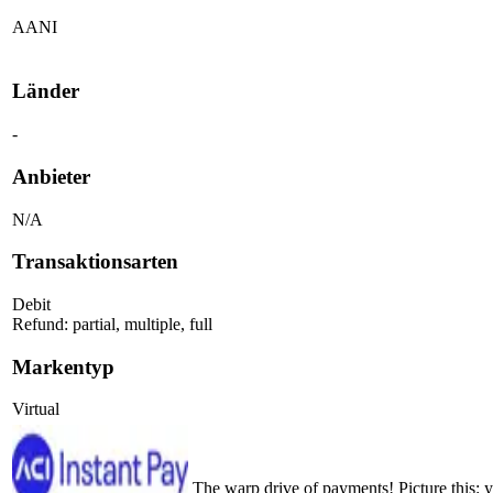
AANI
Länder
-
Anbieter
N/A
Transaktionsarten
Debit
Refund: partial, multiple, full
Markentyp
Virtual
The warp drive of payments! Picture this: 