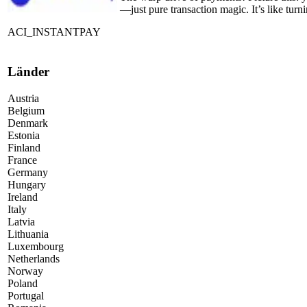
—just pure transaction magic. It’s like tur
ACI_INSTANTPAY
Länder
Austria
Belgium
Denmark
Estonia
Finland
France
Germany
Hungary
Ireland
Italy
Latvia
Lithuania
Luxembourg
Netherlands
Norway
Poland
Portugal