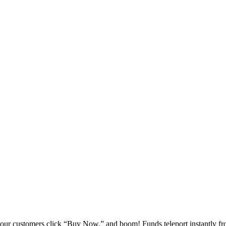
your customers click “Buy Now,” and boom! Funds teleport instantly fro