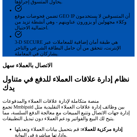
يحاول المتسوق إجراؤها.
تضمن فحوصات موقع GEO IP أن المتسوقين لا يستخدمون
وكلاء مجهولين أو يزورون عناوينهم - وهي أنشطة تزيد من
احتمالية الاحتيال.
3-D SECURE هي طبقة أمان إضافية للمعاملات عبر
الإنترنت، تتحقق من أن حامل البطاقة الشرعي والتاجر
يشاركان في المعاملة.
الاتصال بالعملاء سهل
نظام إدارة علاقات العملاء للدفع في متناول
يدك
منصة متكاملة لإدارة علاقات العملاء والمدفوعات
تجمع Mmbipaid بين وظائف إدارة علاقات العملاء التقليدية مثل
إدارة جهات الاتصال وتتبع المبيعات مع معالجة الدفع السلسة، مما
يتيح لك البيع والفواتير ودعم العملاء دون تبديل التطبيقات.
إدارة مركزية للعملاء:
قم بتحميل بيانات العملاء وتعديلها
وإدارتها مباشرة في البوابة.