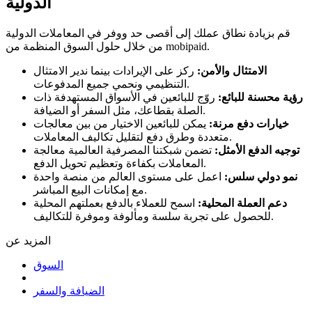
الدولية
قم بزيادة نطاق عملك إلى أقصى حد ووفر في المعاملات الدولية
من خلال حلول السوق المنظمة من mobipaid.
الامتثال والأمن:
ركز على الإيرادات بينما ندير الامتثال
التنظيمي ونحمي جميع المدفوعات.
رؤية محسنة للبائع:
روّج للبائعين في الأسواق المستهدفة ذات
الصلة بقطاعك، مثل السفر أو الضيافة.
خيارات دفع مرنة:
يمكن للبائعين الاختيار من بين معالجات
متعددة وطرق دفع لتقليل تكاليف المعاملات.
توجيه الدفع الأمثل:
تضمن شبكتنا المصرفية العالمية معالجة
المعاملات بكفاءة وتعظيم تحويل الدفع.
نمو دولي سلس:
اعمل على مستوى العالم من منصة واحدة
مع إمكانات البيع المباشر.
دعم العملة المحلية:
اسمح للعملاء بالدفع بعملتهم المحلية
للحصول على تجربة سلسة ومألوفة وموفرة للتكاليف.
المزيد عن
السوق
الضيافة والسفر