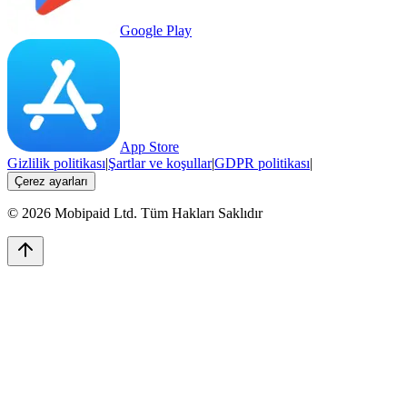
Google Play
App Store
Gizlilik politikası
|
Şartlar ve koşullar
|
GDPR politikası
|
Çerez ayarları
©
2026
Mobipaid Ltd.
Tüm Hakları Saklıdır