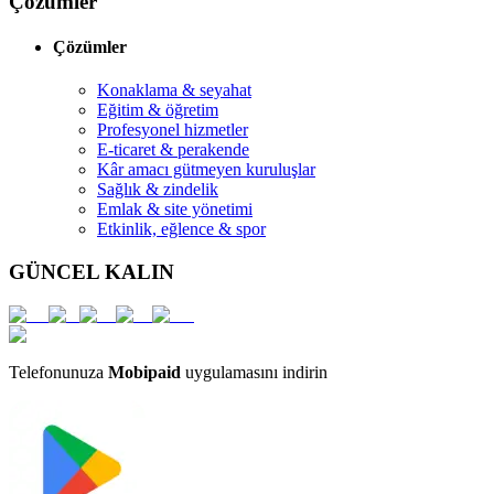
Çözümler
Çözümler
Konaklama & seyahat
Eğitim & öğretim
Profesyonel hizmetler
E-ticaret & perakende
Kâr amacı gütmeyen kuruluşlar
Sağlık & zindelik
Emlak & site yönetimi
Etkinlik, eğlence & spor
GÜNCEL KALIN
Telefonunuza
Mobipaid
uygulamasını indirin