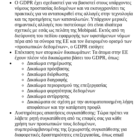
Ο GDPR έχει σχεδιαστεί για να βασιστεί στους υπάρχοντες
νόμους προστασίας δεδομένων και να εκσυγχρονίσει τις
πρακτικές για να ανταποκριθεί στις αλλαγές στην τεχνολογία
και τις προτιμήσεις των καταναλωτών. Υπάρχουν μερικές
σημαντικές αλλαγές που πιστεύουμε ότι είναι ιδιαίτερα
σχετικές με εσάς ως πελάτη της Mobipaid. Εκτός από τη
διεύρυνση του πεδίου εφαρμογής των υφιστάμενων νόμων
πέρα από τα σύνορα της ΕΕ και τον διευρυμένο ορισμό των
«προσωπικών δεδομένων», ο GDPR εισάγει:
Επέκταση των ατομικών δικαιωμάτων: Τα άτομα στην ΕΕ
έχουν πλέον νέα δικαιώματα βάσει του GDPR, όπως:
Δικαίωμα ενημέρωσης
Δικαίωμα πρόσβασης
Δικαίωμα διόρθωσης
Δικαίωμα διαγραφής
Δικαίωμα περιορισμού της επεξεργασίας
Δικαίωμα φορητότητας δεδομένων
Δικαίωμα αντίρρησης
Δικαιώματα σε σχέση με την αυτοματοποιημένη λήψη
αποφάσεων και την κατάρτιση προφίλ
Αυστηρότερες απαιτήσεις συγκατάθεσης: Τώρα πρέπει να
λάβετε ρητή συγκατάθεση από τις επαφές σας για κάθε
χρήση των προσωπικών τους δεδομένων,
συμπεριλαμβανομένης της ξεχωριστής συγκατάθεσης για
διαφορετικές δραστηριότητες επεξεργασίας, όπως email