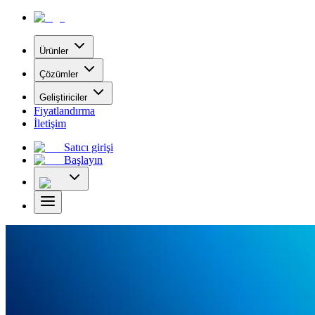
Ürünler
Çözümler
Geliştiriciler
Fiyatlandırma
İletişim
Satıcı girişi
Başlayın