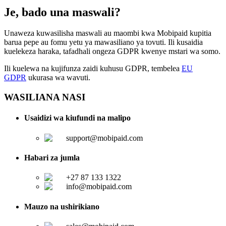
Je, bado una maswali?
Unaweza kuwasilisha maswali au maombi kwa Mobipaid kupitia
barua pepe au fomu yetu ya mawasiliano ya tovuti. Ili kusaidia
kuelekeza haraka, tafadhali ongeza GDPR kwenye mstari wa somo.
Ili kuelewa na kujifunza zaidi kuhusu GDPR, tembelea
EU
GDPR
ukurasa wa wavuti.
WASILIANA NASI
Usaidizi wa kiufundi na malipo
support@mobipaid.com
Habari za jumla
+27 87 133 1322
info@mobipaid.com
Mauzo na ushirikiano