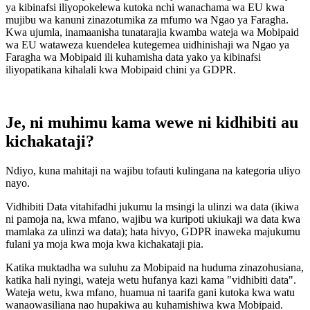
ya kibinafsi iliyopokelewa kutoka nchi wanachama wa EU kwa
mujibu wa kanuni zinazotumika za mfumo wa Ngao ya Faragha.
Kwa ujumla, inamaanisha tunatarajia kwamba wateja wa Mobipaid
wa EU wataweza kuendelea kutegemea uidhinishaji wa Ngao ya
Faragha wa Mobipaid ili kuhamisha data yako ya kibinafsi
iliyopatikana kihalali kwa Mobipaid chini ya GDPR.
Je, ni muhimu kama wewe ni kidhibiti au
kichakataji?
Ndiyo, kuna mahitaji na wajibu tofauti kulingana na kategoria uliyo
nayo.
Vidhibiti Data vitahifadhi jukumu la msingi la ulinzi wa data (ikiwa
ni pamoja na, kwa mfano, wajibu wa kuripoti ukiukaji wa data kwa
mamlaka za ulinzi wa data); hata hivyo, GDPR inaweka majukumu
fulani ya moja kwa moja kwa kichakataji pia.
Katika muktadha wa suluhu za Mobipaid na huduma zinazohusiana,
katika hali nyingi, wateja wetu hufanya kazi kama "vidhibiti data".
Wateja wetu, kwa mfano, huamua ni taarifa gani kutoka kwa watu
wanaowasiliana nao hupakiwa au kuhamishiwa kwa Mobipaid.