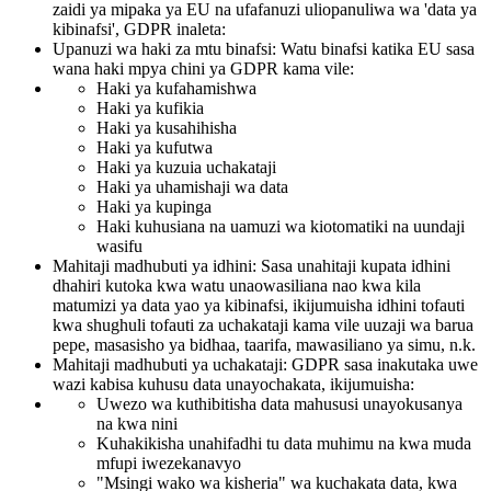
zaidi ya mipaka ya EU na ufafanuzi uliopanuliwa wa 'data ya
kibinafsi', GDPR inaleta:
Upanuzi wa haki za mtu binafsi: Watu binafsi katika EU sasa
wana haki mpya chini ya GDPR kama vile:
Haki ya kufahamishwa
Haki ya kufikia
Haki ya kusahihisha
Haki ya kufutwa
Haki ya kuzuia uchakataji
Haki ya uhamishaji wa data
Haki ya kupinga
Haki kuhusiana na uamuzi wa kiotomatiki na uundaji
wasifu
Mahitaji madhubuti ya idhini: Sasa unahitaji kupata idhini
dhahiri kutoka kwa watu unaowasiliana nao kwa kila
matumizi ya data yao ya kibinafsi, ikijumuisha idhini tofauti
kwa shughuli tofauti za uchakataji kama vile uuzaji wa barua
pepe, masasisho ya bidhaa, taarifa, mawasiliano ya simu, n.k.
Mahitaji madhubuti ya uchakataji: GDPR sasa inakutaka uwe
wazi kabisa kuhusu data unayochakata, ikijumuisha:
Uwezo wa kuthibitisha data mahususi unayokusanya
na kwa nini
Kuhakikisha unahifadhi tu data muhimu na kwa muda
mfupi iwezekanavyo
"Msingi wako wa kisheria" wa kuchakata data, kwa