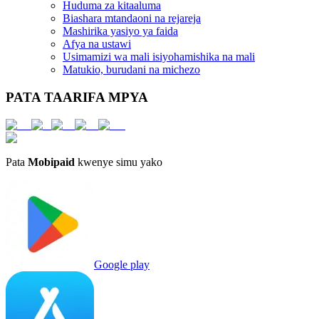
Huduma za kitaaluma
Biashara mtandaoni na rejareja
Mashirika yasiyo ya faida
Afya na ustawi
Usimamizi wa mali isiyohamishika na mali
Matukio, burudani na michezo
PATA TAARIFA MPYA
Pata
Mobipaid
kwenye simu yako
Google play