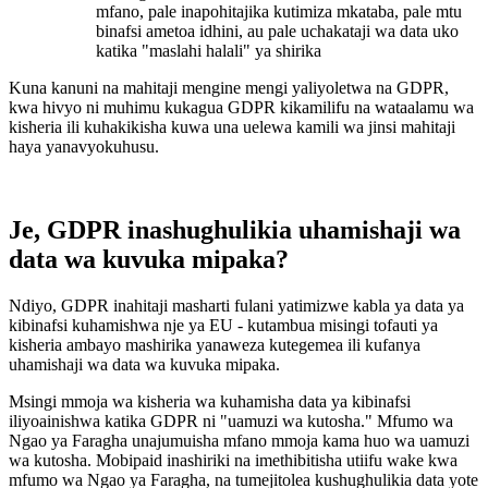
mfano, pale inapohitajika kutimiza mkataba, pale mtu
binafsi ametoa idhini, au pale uchakataji wa data uko
katika "maslahi halali" ya shirika
Kuna kanuni na mahitaji mengine mengi yaliyoletwa na GDPR,
kwa hivyo ni muhimu kukagua GDPR kikamilifu na wataalamu wa
kisheria ili kuhakikisha kuwa una uelewa kamili wa jinsi mahitaji
haya yanavyokuhusu.
Je, GDPR inashughulikia uhamishaji wa
data wa kuvuka mipaka?
Ndiyo, GDPR inahitaji masharti fulani yatimizwe kabla ya data ya
kibinafsi kuhamishwa nje ya EU - kutambua misingi tofauti ya
kisheria ambayo mashirika yanaweza kutegemea ili kufanya
uhamishaji wa data wa kuvuka mipaka.
Msingi mmoja wa kisheria wa kuhamisha data ya kibinafsi
iliyoainishwa katika GDPR ni "uamuzi wa kutosha." Mfumo wa
Ngao ya Faragha unajumuisha mfano mmoja kama huo wa uamuzi
wa kutosha. Mobipaid inashiriki na imethibitisha utiifu wake kwa
mfumo wa Ngao ya Faragha, na tumejitolea kushughulikia data yote