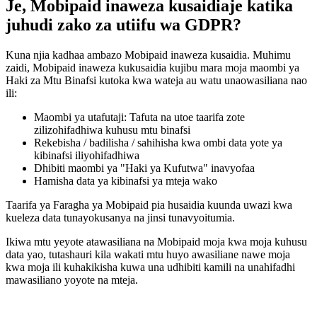
Je, Mobipaid inaweza kusaidiaje katika
juhudi zako za utiifu wa GDPR?
Kuna njia kadhaa ambazo Mobipaid inaweza kusaidia. Muhimu
zaidi, Mobipaid inaweza kukusaidia kujibu mara moja maombi ya
Haki za Mtu Binafsi kutoka kwa wateja au watu unaowasiliana nao
ili:
Maombi ya utafutaji: Tafuta na utoe taarifa zote
zilizohifadhiwa kuhusu mtu binafsi
Rekebisha / badilisha / sahihisha kwa ombi data yote ya
kibinafsi iliyohifadhiwa
Dhibiti maombi ya "Haki ya Kufutwa" inavyofaa
Hamisha data ya kibinafsi ya mteja wako
Taarifa ya Faragha ya Mobipaid pia husaidia kuunda uwazi kwa
kueleza data tunayokusanya na jinsi tunavyoitumia.
Ikiwa mtu yeyote atawasiliana na Mobipaid moja kwa moja kuhusu
data yao, tutashauri kila wakati mtu huyo awasiliane nawe moja
kwa moja ili kuhakikisha kuwa una udhibiti kamili na unahifadhi
mawasiliano yoyote na mteja.