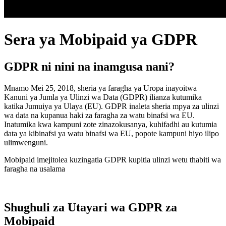
Sera ya Mobipaid ya GDPR
GDPR ni nini na inamgusa nani?
Mnamo Mei 25, 2018, sheria ya faragha ya Uropa inayoitwa
Kanuni ya Jumla ya Ulinzi wa Data (GDPR) ilianza kutumika
katika Jumuiya ya Ulaya (EU). GDPR inaleta sheria mpya za ulinzi
wa data na kupanua haki za faragha za watu binafsi wa EU.
Inatumika kwa kampuni zote zinazokusanya, kuhifadhi au kutumia
data ya kibinafsi ya watu binafsi wa EU, popote kampuni hiyo ilipo
ulimwenguni.
Mobipaid imejitolea kuzingatia GDPR kupitia ulinzi wetu thabiti wa
faragha na usalama
Shughuli za Utayari wa GDPR za
Mobipaid