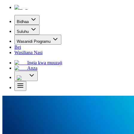
Bidhaa
Suluhu
Wasanidi Programu
Bei
Wasiliana Nasi
Ingia kwa muuzaji
Anza