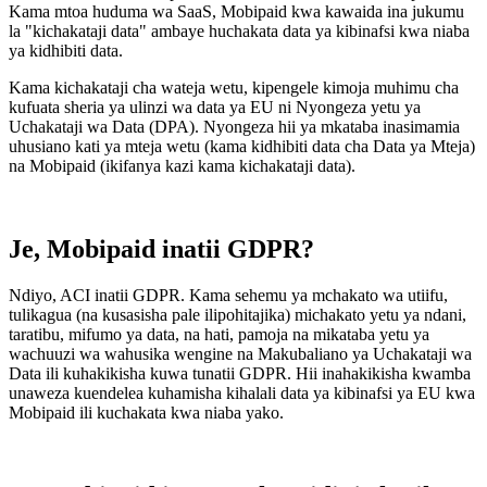
Kama mtoa huduma wa SaaS, Mobipaid kwa kawaida ina jukumu
la "kichakataji data" ambaye huchakata data ya kibinafsi kwa niaba
ya kidhibiti data.
Kama kichakataji cha wateja wetu, kipengele kimoja muhimu cha
kufuata sheria ya ulinzi wa data ya EU ni Nyongeza yetu ya
Uchakataji wa Data (DPA). Nyongeza hii ya mkataba inasimamia
uhusiano kati ya mteja wetu (kama kidhibiti data cha Data ya Mteja)
na Mobipaid (ikifanya kazi kama kichakataji data).
Je, Mobipaid inatii GDPR?
Ndiyo, ACI inatii GDPR. Kama sehemu ya mchakato wa utiifu,
tulikagua (na kusasisha pale ilipohitajika) michakato yetu ya ndani,
taratibu, mifumo ya data, na hati, pamoja na mikataba yetu ya
wachuuzi wa wahusika wengine na Makubaliano ya Uchakataji wa
Data ili kuhakikisha kuwa tunatii GDPR. Hii inahakikisha kwamba
unaweza kuendelea kuhamisha kihalali data ya kibinafsi ya EU kwa
Mobipaid ili kuchakata kwa niaba yako.