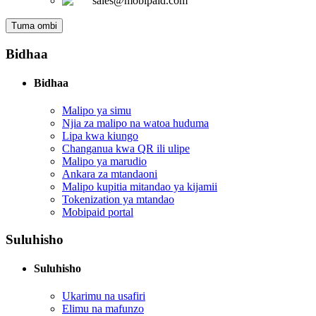
sales@mobipaid.com
Tuma ombi
Bidhaa
Bidhaa
Malipo ya simu
Njia za malipo na watoa huduma
Lipa kwa kiungo
Changanua kwa QR ili ulipe
Malipo ya marudio
Ankara za mtandaoni
Malipo kupitia mitandao ya kijamii
Tokenization ya mtandao
Mobipaid portal
Suluhisho
Suluhisho
Ukarimu na usafiri
Elimu na mafunzo