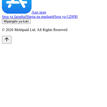
App store
Sera ya faragha
|
Sheria na masharti
|
Sera ya GDPR
|
Mipangilio ya kuki
©
2026
Mobipaid Ltd.
All Rights Reserved