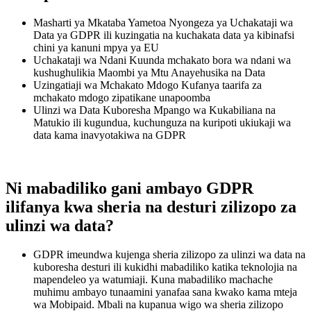
Masharti ya Mkataba Yametoa Nyongeza ya Uchakataji wa
Data ya GDPR ili kuzingatia na kuchakata data ya kibinafsi
chini ya kanuni mpya ya EU
Uchakataji wa Ndani Kuunda mchakato bora wa ndani wa
kushughulikia Maombi ya Mtu Anayehusika na Data
Uzingatiaji wa Mchakato Mdogo Kufanya taarifa za
mchakato mdogo zipatikane unapoomba
Ulinzi wa Data Kuboresha Mpango wa Kukabiliana na
Matukio ili kugundua, kuchunguza na kuripoti ukiukaji wa
data kama inavyotakiwa na GDPR
Ni mabadiliko gani ambayo GDPR
ilifanya kwa sheria na desturi zilizopo za
ulinzi wa data?
GDPR imeundwa kujenga sheria zilizopo za ulinzi wa data na
kuboresha desturi ili kukidhi mabadiliko katika teknolojia na
mapendeleo ya watumiaji. Kuna mabadiliko machache
muhimu ambayo tunaamini yanafaa sana kwako kama mteja
wa Mobipaid. Mbali na kupanua wigo wa sheria zilizopo