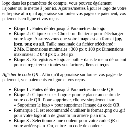
logo dans les paramètres de compte, vous pouvez également
l'ajouter ou le mettre à jour ici. Ajoutez/mettez à jour le logo de votre
entreprise afin qu'il apparaisse sur toutes vos pages de paiement, vos
paiements en ligne et vos reçus.
Étape 1
: Faites défiler jusqu'à Paramètres du logo.
Étape 2
: Cliquez sur « Choisir un fichier » pour télécharger
votre logo. Assurez-vous que votre image est au format
jpg,
jpeg, png ou gif
. Taille maximale du fichier téléchargé :
2 Mo
. Dimensions minimales : 300 px x 100 px Dimensions
maximales : 2 048 px x 2 048 px.
Étape 3
: Enregistrez « logo as both » dans le menu déroulant
pour enregistrer sur toutes vos factures, liens et reçus.
Afficher le code QR
- Afin qu'il apparaisse sur toutes vos pages de
paiement, vos paiements en ligne et vos reçus.
Étape 1
: Faites défiler jusqu'à Paramètres du code QR
Étape 2
: Cliquez sur « Logo » pour le placer au centre de
votre code QR. Pour supprimer, cliquez simplement sur
« Supprimer le logo » pour supprimer l'image du code QR.
Remarque : Il est recommandé d'utiliser le format .png ou .gif
pour votre logo afin de garantir un arrière-plan uni.
Étape 3
: Sélectionnez une couleur pour votre code QR et
votre arrière-plan. Ou, entrez un code de couleur