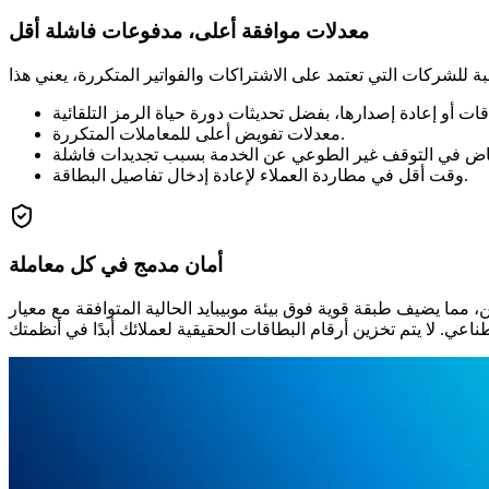
معدلات موافقة أعلى، مدفوعات فاشلة أقل
معدلات تفويض أعلى للمعاملات المتكررة.
وقت أقل في مطاردة العملاء لإعادة إدخال تفاصيل البطاقة.
أمان مدمج في كل معاملة
بيبايد الحالية المتوافقة مع معيار PCI DSS المستوى 1، والتشفير الشامل، و 3-D Secure، وكشف الاحتيال