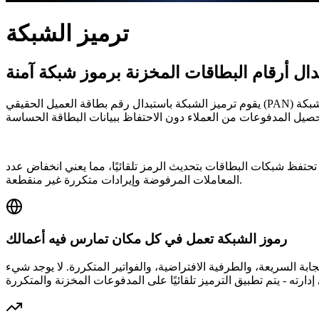
ترميز الشبكة
ال أرقام البطاقات المخزنة برموز شبكة آمنة
يقوم ترميز الشبكة باستبدال رقم بطاقة العميل الحقيقي (PAN) برمز فريد صادر عن الشبكة (مثل Visa أو Mastercard أو Amex). يكون الرمز عديم الفائدة إذا تم اعتراضه، ولكنه لا يزال يعالج المدفوعات بسلاسة
 تحتفظ شبكات البطاقات بتحديث الرمز تلقائيًا، مما يعني انخفاض عدد
المعاملات المرفوضة وإيرادات متكررة غير منقطعة.
رموز الشبكة تعمل في كل مكان تمارس فيه أعمالك
ابة السريعة، والطرفية الافتراضية، والفواتير المتكررة. لا يوجد شيء