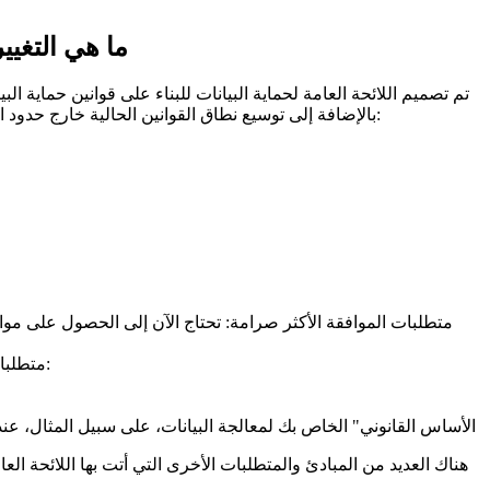
ما هي التغيي
تم تصميم اللائحة العامة لحماية البيانات للبناء على قوانين حماية ال
صلة خاصة بك بصفتك عميلًا في Mobipaid. بالإضافة إلى توسيع نطاق القوانين الحالية خارج حدود الاتحاد الأوروبي والتعريف الموسع لـ 'البيانات الشخصية'، تقدم اللائحة العامة لحماية البيانات:
متطلبات الموافقة الأكثر صرامة: تحتاج الآن إلى الحصول على موا
متطلبات المعالجة الأكثر صرامة: تتطلب منك اللائحة العامة لحماية البيانات الآن أن تكون شفافًا تمامًا بشأن البيانات التي تعالجها، بما في ذلك:
"الأساس القانوني" الخاص بك لمعالجة البيانات، على سبيل المثال، عن
هناك العديد من المبادئ والمتطلبات الأخرى التي أتت بها اللائحة العام