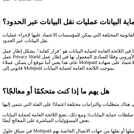
ماية البيانات عمليات نقل البيانات عبر الحدود؟
لقانونية المختلفة التي يمكن للمؤسسات الاعتماد عليها لإجراء عمليات
نقل البيانات عبر الحدود.
 هو "قرار كفاية". يشكل إطار عمل Privacy Shield أحد الأمثلة على قرار الكفاية هذا. تشارك Mobipaid في إطار
عمل Privacy Shield وقد صدقت على امتثالها له، ونحن ملتزمون بمعاملة جميع البيانات الشخصية الواردة من الدول الأعضاء في الاتحاد الأوروبي وفقًا للمبادئ المعمول بها في إطار عمل Privacy Shield. بشكل
عام، هذا يعني أننا نتوقع أن يتمكن عملاء Mobipaid في الاتحاد الأوروبي من الاستمرار في الاعتماد على شهادة Privacy Shield الخاصة بـ Mobipaid من أجل نقل بياناتك الشخصية التي تم الحصول عليها بشكل
قانوني إلى Mobipaid بموجب اللائحة العامة لحماية البيانات.
هل يهم ما إذا كنت متحكمًا أو معالجًا؟
سلطات حماية البيانات)؛ ومع ذلك، تضع اللائحة العامة لحماية البيانات
بعض المسؤوليات المباشرة على المعالج أيضًا.
في سياق حلول Mobipaid والخدمات ذات الصلة، في غالبية الحالات، يعمل عملاؤنا بصفتهم "مراقبي البيانات". يقرر عملاؤنا، على سبيل المثال، المعلومات التي يتم تحميلها أو نقلها من جهات الاتصال الخاصة بهم