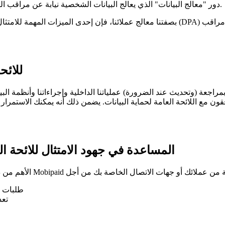
إلى Mobipaid. بصفتنا مزود SaaS، عادةً ما يكون لدى Mobipaid دور "معالج البيانات" الذي يعالج البيانات الشخصية نيابة عن مراقب البيانات.
بصفتنا معالج عملائنا، فإن إحدى الميزات المهمة للامتثال لقانون حماية البيانات في الاتحاد 
هل تمتثل
 مع اللائحة العامة لحماية البيانات. يضمن ذلك أنه يمكنك الاستمرار في نقل الب
كيف يمكن لـ Mobipaid المساعدة في جهود الامتثال لل
طلبات ا
تعد