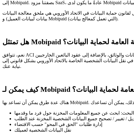
الأوروبي هي ملحق معالجة البيانات (DPA) الخاص بنا. يحكم هذا الملحق التعاقدي العلاقة بين عملائنا (بصفتهم مراقب
بيانات لبيانات العميل) و Mobipaid (التي تعمل كمعالج بيانات).
 Mobipaid للائحة العامة لحماية البيانات؟
نعم، تتوافق ACI مع اللائحة العامة لحماية البيانات. كجزء من عملية الامتثال، قمنا بمراجعة (وتحديث عند الضرورة) عملياتنا الداخلية وإجراءاتنا وأنظمة البيانات والوثائق، بالإضافة إلى عقود البائعين الخارجيين
يانات الشخصية الخاصة بالاتحاد الأوروبي بشكل قانوني إلى Mobipaid لمعالجتها
نيابة عنك.
ائحة العامة لحماية البيانات؟
لبحث: ابحث عن جميع المعلومات المخزنة حول فرد ما وقدمها
يل / تغيير / تصحيح جميع البيانات الشخصية المخزنة عند الطلب
إدارة طلبات "الحق في المحو" حسب الاقتضاء
نقل البيانات الشخصية لعميلك