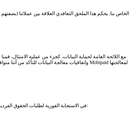
واتفاقيات معالجة البيانات للتأكد من أننا متوافقون
هناك عدة طرق يمكن أن تساعد بها Mobipaid. الأهم من ذلك، يمكن أن تساعدك Mobipaid في الاستجابة الفورية لطلبات الحقوق الفردية من عملائك أو جهات الاتصال الخاصة بك من أجل: