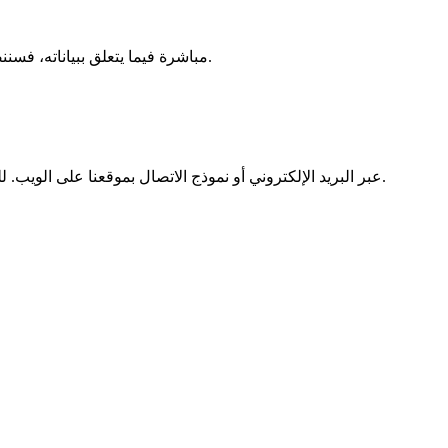
إذا اتصل أي فرد بـ Mobipaid مباشرة فيما يتعلق ببياناته، فسننصح هذا الشخص دائمًا بالاتصال بك مباشرة للتأكد من أن لديك سيطرة كاملة والاحتفاظ بأي مراسلات مع العميل.
يمكنك إرسال الأسئلة أو الطلبات إلى Mobipaid عبر البريد الإلكتروني أو نموذج الاتصال بموقعنا على الويب. للمساعدة في التوجيه بسرعة، يرجى إضافة اللائحة العامة لحماية البيانات إلى سطر الموضوع.