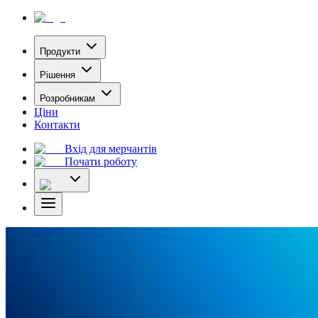
Продукти
Рішення
Розробникам
Ціни
Контакти
Вхід для мерчантів
Почати роботу