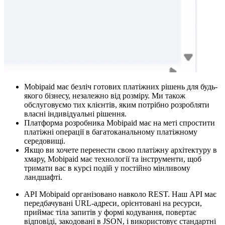
Mobipaid має безліч готових платіжних рішень для будь-
якого бізнесу, незалежно від розміру. Ми також
обслуговуємо тих клієнтів, яким потрібно розробляти
власні індивідуальні рішення.
Платформа розробника Mobipaid має на меті спростити
платіжні операції в багатоканальному платіжному
середовищі.
Якщо ви хочете перенести свою платіжну архітектуру в
хмару, Mobipaid має технології та інструменти, щоб
тримати вас в курсі подій у постійно мінливому
ландшафті.
API Mobipaid організовано навколо REST. Наш API має
передбачувані URL-адреси, орієнтовані на ресурси,
приймає тіла запитів у формі кодування, повертає
відповіді, закодовані в JSON, і використовує стандартні