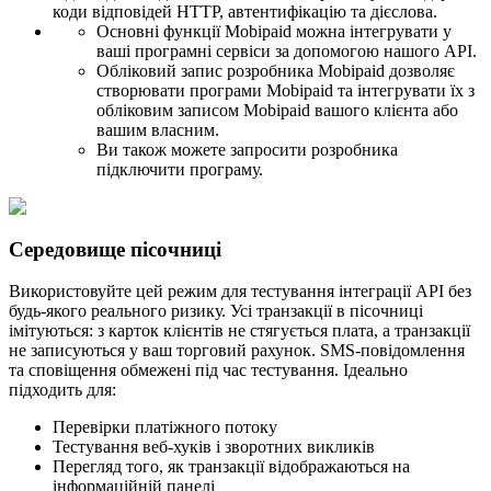
коди відповідей HTTP, автентифікацію та дієслова.
Основні функції Mobipaid можна інтегрувати у
ваші програмні сервіси за допомогою нашого API.
Обліковий запис розробника Mobipaid дозволяє
створювати програми Mobipaid та інтегрувати їх з
обліковим записом Mobipaid вашого клієнта або
вашим власним.
Ви також можете запросити розробника
підключити програму.
Середовище пісочниці
Використовуйте цей режим для тестування інтеграції API без
будь-якого реального ризику. Усі транзакції в пісочниці
імітуються: з карток клієнтів не стягується плата, а транзакції
не записуються у ваш торговий рахунок. SMS-повідомлення
та сповіщення обмежені під час тестування. Ідеально
підходить для:
Перевірки платіжного потоку
Тестування веб-хуків і зворотних викликів
Перегляд того, як транзакції відображаються на
інформаційній панелі